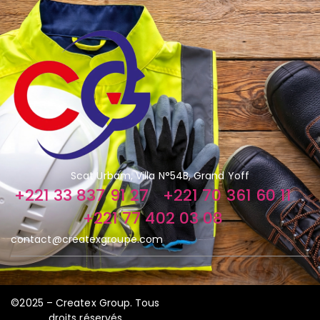
Scat Urbam, Villa N°54B, Grand Yoff
+221 33 837 91 27
+221 70 361 60 11
+221 77 402 03 08
contact@createxgroupe.com
©2025 – Createx Group. Tous
droits réservés