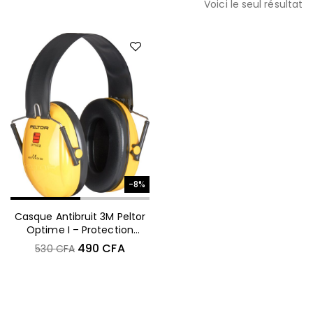
Voici le seul résultat
-8%
Casque Antibruit 3M Peltor
Optime I – Protection
Auditive Confortable
490
CFA
530
CFA